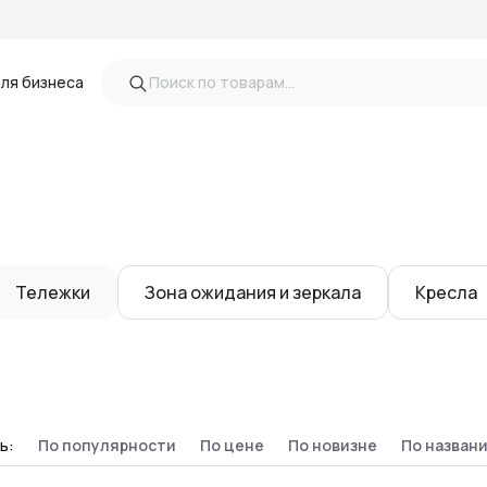
ля бизнеса
Тележки
Зона ожидания и зеркала
Кресла
ь:
По популярности
По цене
По новизне
По назван