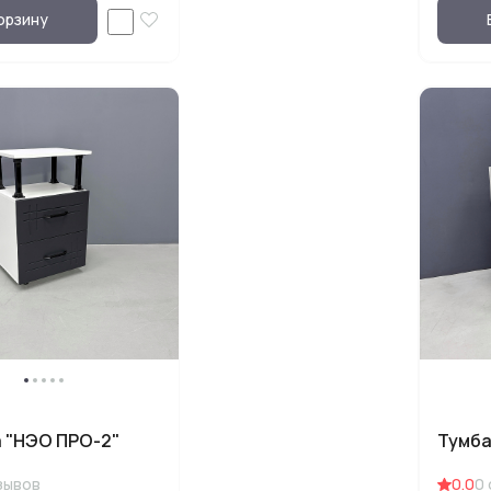
орзину
 "НЭО ПРО-2"
Тумба
зывов
0.0
0