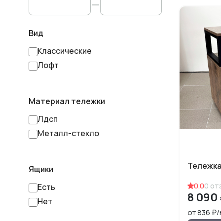
Вид
Классические
Лофт
Материал тележки
Лдсп
Металл-стекло
Тележка
Ящики
0.0
0
от
Есть
8 090
Нет
от 836 ₽