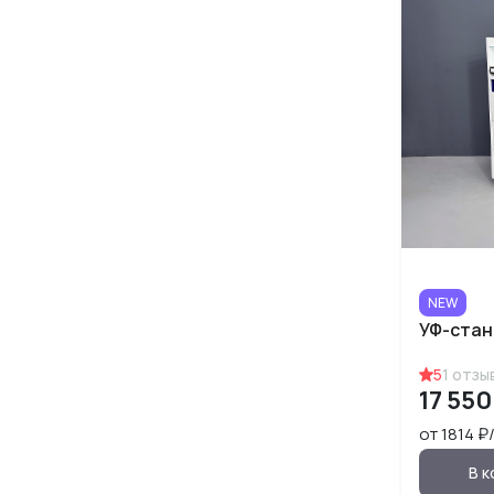
NEW
УФ-стан
5
1
отзы
17 550
от 1814 
В к