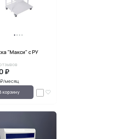
ка "Макси" с РУ
отзывов
0 ₽
 ₽/месяц
В корзину