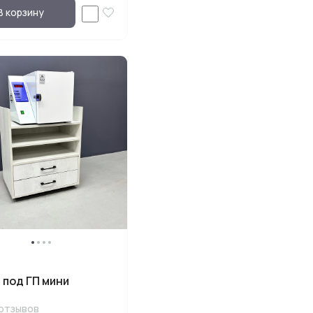
В корзину
 под ГП мини
отзывов