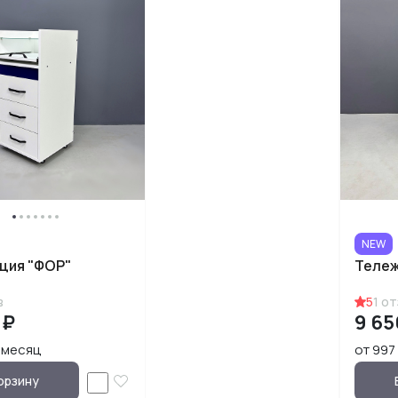
NEW
ция "ФОР"
Тележ
в
5
1
от
 ₽
9 65
₽/месяц
от 997
орзину