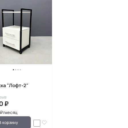
ка "Лофт-2"
зыв
0 ₽
 ₽/месяц
В корзину