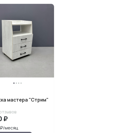
ка мастера "Стрим"
отзывов
0 ₽
 ₽/месяц