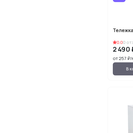
Тележка
0.0
0
от
2 490 
от 257 ₽
В к