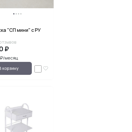
ка "СП мини" с РУ
отзывов
0 ₽
 ₽/месяц
В корзину