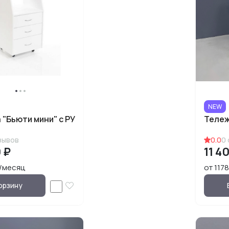
NEW
 "Бьюти мини" с РУ
Тележ
зывов
0.0
0
 ₽
11 4
₽/месяц
от 117
орзину