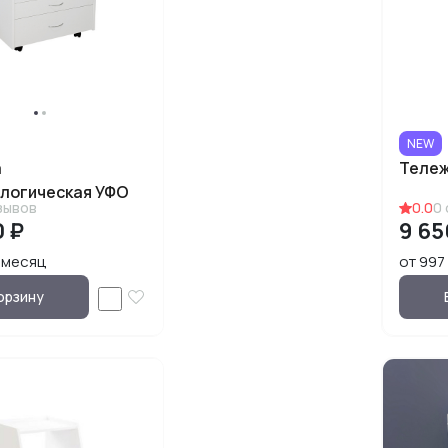
NEW
а
Тележ
логическая УФО
зывов
0.0
0
0 ₽
9 65
₽/месяц
от 997
орзину