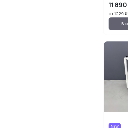
11 890
от 1229 
В к
NEW