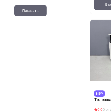
В к
Показать
NEW
Тележка
0.0
0
от