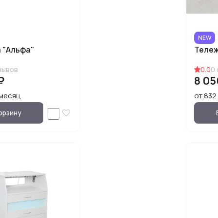
NEW
 "Альфа"
Тележ
зывов
0.0
0
₽
8 05
/месяц
от 832
орзину