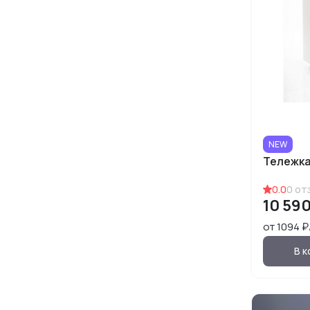
NEW
Тележка
0.0
0
от
10 590
от 1094 
В к