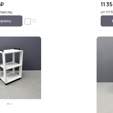
 ₽
11 3
₽/месяц
от 117
орзину