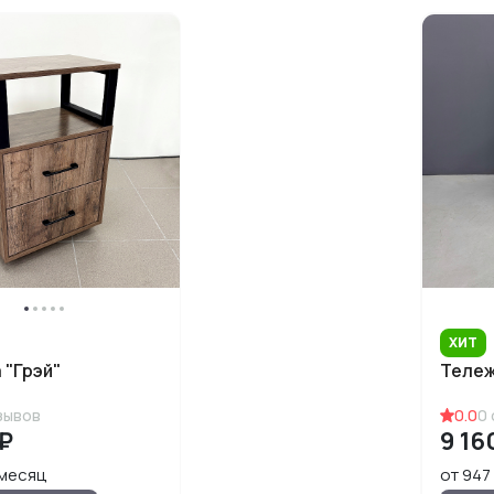
ХИТ
 "Грэй"
Тележ
зывов
0.0
0
 ₽
9 16
/месяц
от 947