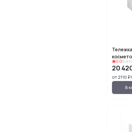
Тележк
космето
0.0
0
от
20 42
от 2110 
В к