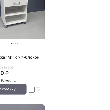
ка "М1" с УФ-блоком
отзывов
00 ₽
8 ₽/месяц
В корзину