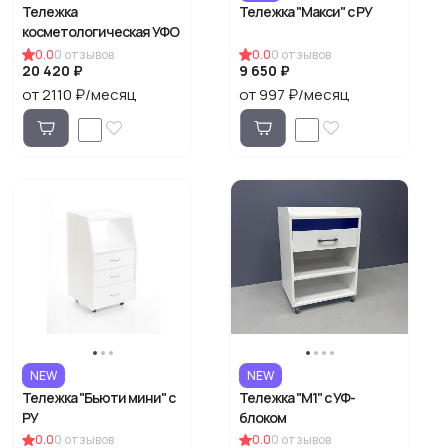
Тележка
Тележка "Макси" с РУ
косметологическая УФО
0.0
0
отзывов
0.0
0
отзывов
20 420 ₽
9 650 ₽
от 2110 ₽/месяц
от 997 ₽/месяц
NEW
NEW
Тележка "Бьюти мини" с
Тележка "М1" с УФ-
РУ
блоком
0.0
0
отзывов
0.0
0
отзывов