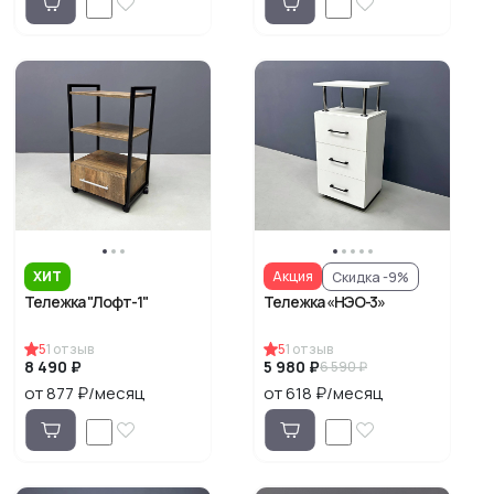
ХИТ
Акция
Скидка -9%
Тележка "Лофт-1"
Тележка «НЭО-3»
5
1
отзыв
5
1
отзыв
8 490 ₽
5 980 ₽
6 590 ₽
от 877 ₽/месяц
от 618 ₽/месяц