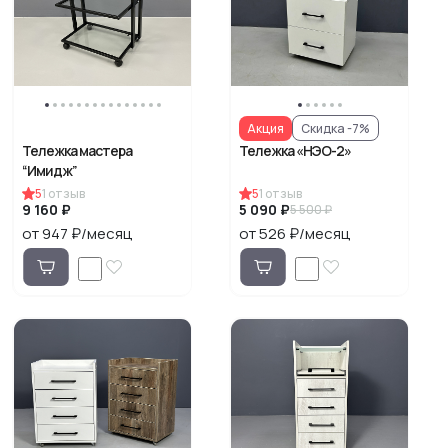
Акция
Скидка -7%
Тележка мастера
Тележка «НЭО-2»
“Имидж”
5
1
отзыв
5
1
отзыв
9 160 ₽
5 090 ₽
5 500 ₽
от 947 ₽/месяц
от 526 ₽/месяц