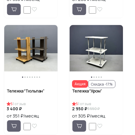
Акция
Скидка -17%
Тележка “Тюльпан”
Тележка “Хром”
5
1
отзыв
5
1
отзыв
3 400 ₽
2 950 ₽
3 550 ₽
от 351 ₽/месяц
от 305 ₽/месяц