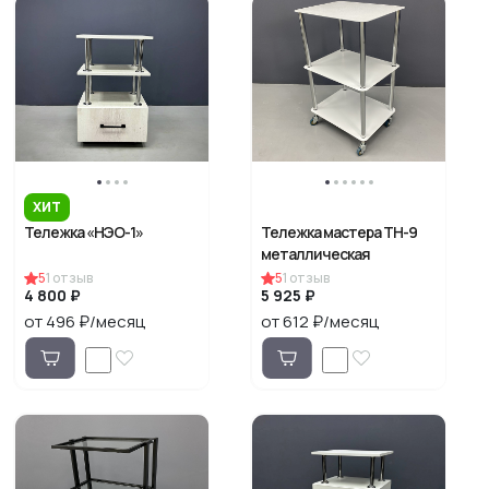
ХИТ
Тележка «НЭО-1»
Тележка мастера ТН-9
металлическая
5
1
отзыв
5
1
отзыв
4 800 ₽
5 925 ₽
от 496 ₽/месяц
от 612 ₽/месяц