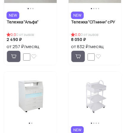
NEW
NEW
Тележка "Альфа"
Тележка "СП мини" с РУ
0.0
0
отзывов
0.0
0
отзывов
2 490 ₽
8 050 ₽
от 257 ₽/месяц
от 832 ₽/месяц
NEW