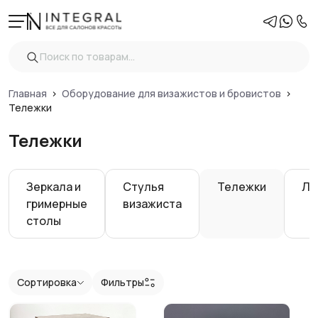
Фильтры
Очистить
Цена
Главная
Оборудование для визажистов и бровистов
Тележки
Тележки
Вид
Материал тележки
Зеркала и
Стулья
Тележки
Ла
гримерные
визажиста
Ящики
столы
Показать
Сортировка
Фильтры