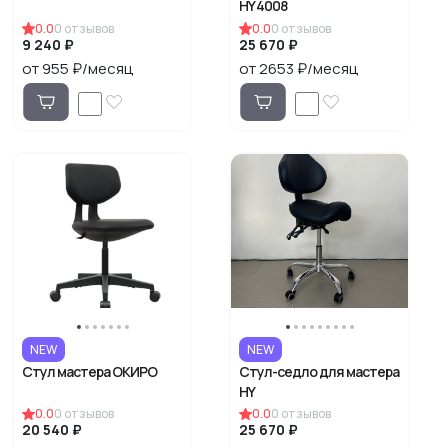
HY 4008
0.0
0
отзывов
0.0
0
отзывов
9 240 ₽
25 670 ₽
от 955 ₽/месяц
от 2653 ₽/месяц
NEW
NEW
Стул мастера ОКИРО
Стул-седло для мастера
HY
0.0
0
отзывов
0.0
0
отзывов
20 540 ₽
25 670 ₽