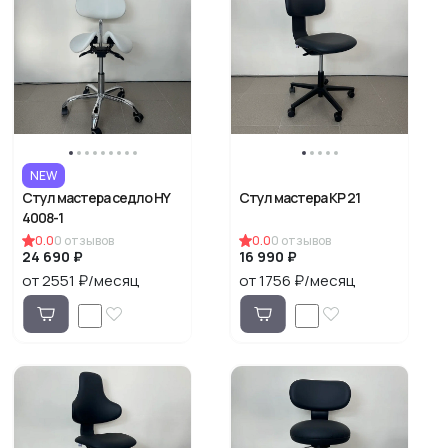
Показать
NEW
Стул мастера седло HY
Стул мастера KP 21
4008-1
0.0
0
отзывов
0.0
0
отзывов
24 690 ₽
16 990 ₽
от 2551 ₽/месяц
от 1756 ₽/месяц