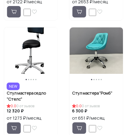
от 2122 ₽/месяц
от 2653 ₽/месяц
NEW
Стул мастера седло
Стул мастера "Ромб"
"Стелс"
0.0
0
отзывов
0.0
0
отзывов
12 320 ₽
6 300 ₽
от 1273 ₽/месяц
от 651 ₽/месяц