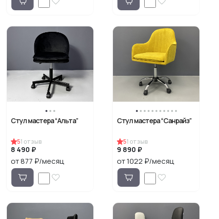
Стул мастера “Альта”
Стул мастера “Санрайз”
5
1
отзыв
5
1
отзыв
8 490 ₽
9 890 ₽
от 877 ₽/месяц
от 1022 ₽/месяц