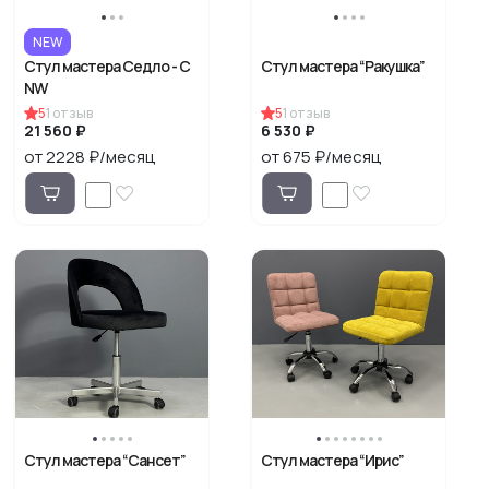
NEW
Стул мастера Седло - С
Стул мастера “Ракушка”
NW
5
1
отзыв
5
1
отзыв
21 560 ₽
6 530 ₽
от 2228 ₽/месяц
от 675 ₽/месяц
Стул мастера “Сансет”
Стул мастера “Ирис”