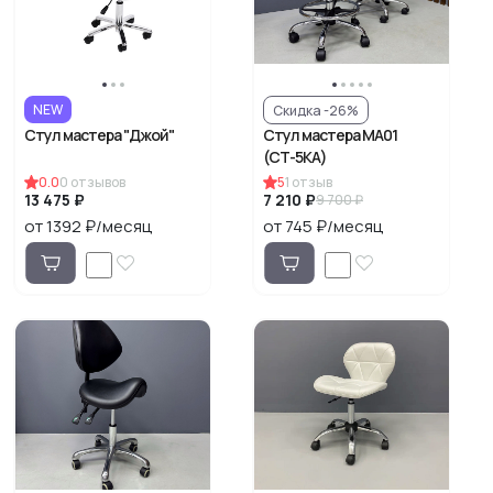
NEW
Скидка -26%
Стул мастера "Джой"
Стул мастера МА01
(СТ-5КА)
0.0
0
отзывов
5
1
отзыв
13 475 ₽
7 210 ₽
9 700 ₽
от 1392 ₽/месяц
от 745 ₽/месяц