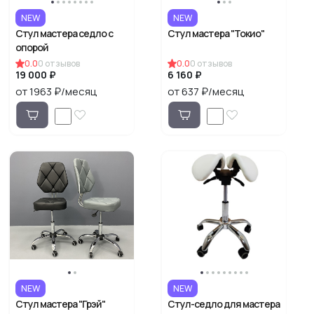
NEW
NEW
Стул мастера седло с
Стул мастера "Токио"
опорой
0.0
0
отзывов
0.0
0
отзывов
19 000 ₽
6 160 ₽
от 1963 ₽/месяц
от 637 ₽/месяц
NEW
NEW
Стул мастера "Грэй"
Стул-седло для мастера