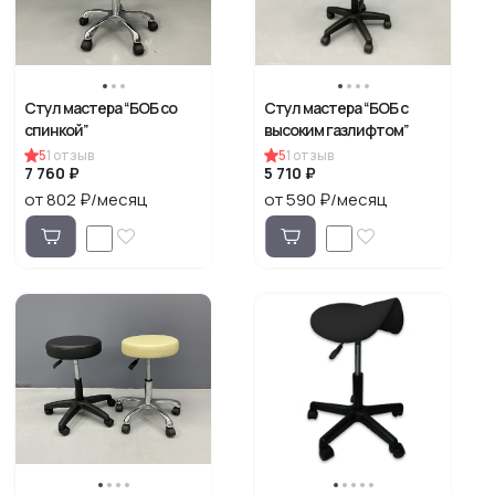
Стул мастера “БОБ со
Стул мастера “БОБ с
спинкой”
высоким газлифтом”
5
1
отзыв
5
1
отзыв
7 760 ₽
5 710 ₽
от 802 ₽/месяц
от 590 ₽/месяц