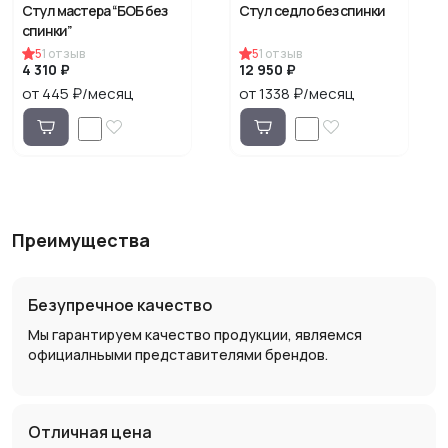
Стул мастера “БОБ без
Стул седло без спинки
спинки”
5
1
отзыв
5
1
отзыв
4 310 ₽
12 950 ₽
от 445 ₽/месяц
от 1338 ₽/месяц
Преимущества
Безупречное качество
Мы гарантируем качество продукции, являемся
официалньыми представителями брендов.
Отличная цена