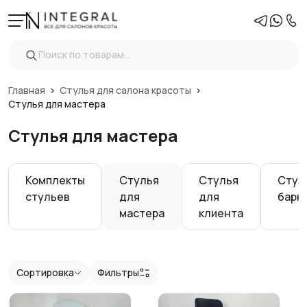
Фильтры
Очистить
Цена
Главная
Стулья для салона красоты
Стулья для мастера
Стулья для мастера
Регулировка высоты
Вид
Комплекты
Стулья
Стулья
Стул
стульев
для
для
барн
Спинка стула
мастера
клиента
Обивка стула
Сортировка
Фильтры
Основание стула