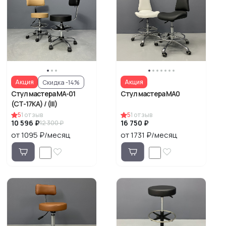
Акция
Акция
Скидка -14%
Стул мастера МА-01
Стул мастера MA0
(СТ-17КА) / (III)
5
1
отзыв
5
1
отзыв
10 596 ₽
16 750 ₽
12 300 ₽
от 1095 ₽/месяц
от 1731 ₽/месяц