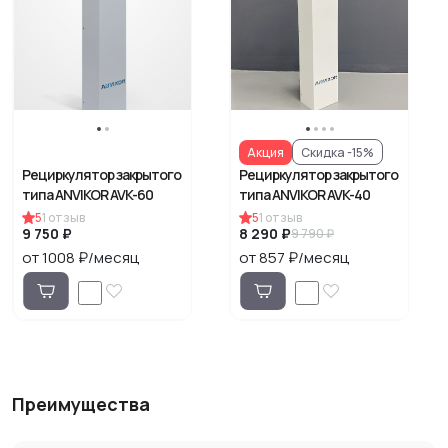
Акция
Скидка -15%
Рециркулятор закрытого
Рециркулятор закрытого
типа ANVIKOR AVK-60
типа ANVIKOR AVK-40
5
1
отзыв
5
1
отзыв
9 750 ₽
8 290 ₽
9 790 ₽
от 1008 ₽/месяц
от 857 ₽/месяц
Преимущества