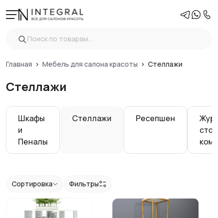
Фильтры
Очистить
Цена
Главная
Мебель для салона красоты
Стеллажи
Стеллажи
Показать
Шкафы
Стеллажи
Ресепшен
Жур
и
стол
Пеналы
ком
Сортировка
Фильтры