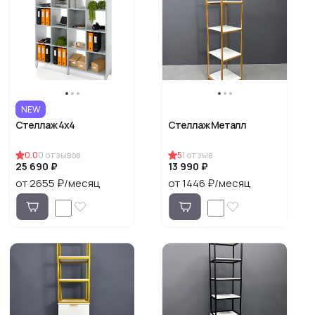
NEW
Стеллаж 4х4
Стеллаж Металл
0.0
0
отзывов
5
1
отзыв
25 690 ₽
13 990 ₽
от 2655 ₽/месяц
от 1446 ₽/месяц