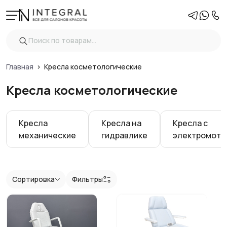
Фильтры
Очистить
Цена
Главная
Кресла косметологические
Кресла косметологические
Тип
Кресла
Кресла на
Кресла с
Вырез для лица
механические
гидравлике
электромото
Показать
Сортировка
Фильтры