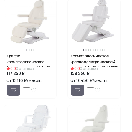
Кресло
Косметологическое
косметологическое
кресло электрическое 4
(электрическое) MMKK-
мотора ММКК-4 КО-185DP
0.0
0
отзывов
0.0
0
отзывов
117 250 ₽
159 250 ₽
3-KO-177DP-00
от 12116 ₽/месяц
от 16456 ₽/месяц