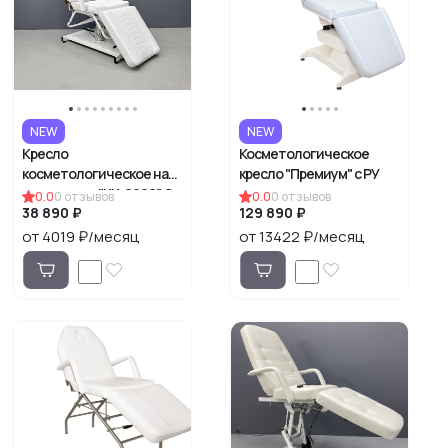
NEW
NEW
Кресло
Косметологическое
косметологическое на
кресло "Премиум" с РУ
гидравлике "КК-6906" С
0.0
0
отзывов
0.0
0
отзывов
38 890 ₽
129 890 ₽
РУ
от 4019 ₽/месяц
от 13422 ₽/месяц