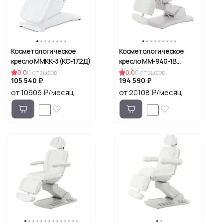
Косметологическое
Косметологическое
кресло ММКК-3 (КО-172Д)
кресло ММ-940-1В
КО-187Д
0.0
0
отзывов
0.0
0
отзывов
105 540 ₽
194 590 ₽
от 10906 ₽/месяц
от 20108 ₽/месяц