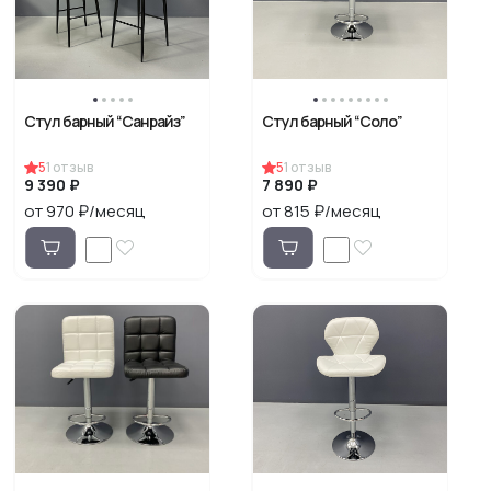
Стул барный “Санрайз”
Стул барный “Соло”
5
1
отзыв
5
1
отзыв
9 390 ₽
7 890 ₽
от 970 ₽/месяц
от 815 ₽/месяц