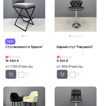
NEW
Стул визажиста "Брауни"
Барный стул “Ракушка XL”
5
1
отзыв
5
1
отзыв
16 990 ₽
9 350 ₽
от 1756 ₽/месяц
от 966 ₽/месяц