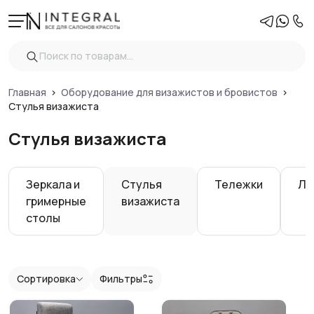
Фильтры
Очистить
Цена
Главная
Оборудование для визажистов и бровистов
Стулья визажиста
Стулья визажиста
Регулировка высоты
Вид
Зеркала и
Стулья
Тележки
Ла
гримерные
визажиста
Спинка стула
столы
Обивка стула
Сортировка
Фильтры
Показать