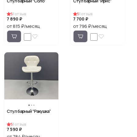
Стул барный “Соло”
Стул барный "Ирис"
5
1
отзыв
5
1
отзыв
7 890 ₽
7 700 ₽
от 815 ₽/месяц
от 796 ₽/месяц
Стул барный “Ракушка”
5
1
отзыв
7 590 ₽
от 784 ₽/месяц