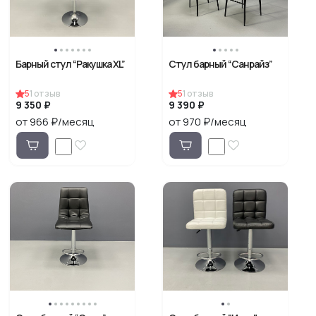
Барный стул “Ракушка XL”
Стул барный “Санрайз”
5
1
отзыв
5
1
отзыв
9 350 ₽
9 390 ₽
от 966 ₽/месяц
от 970 ₽/месяц