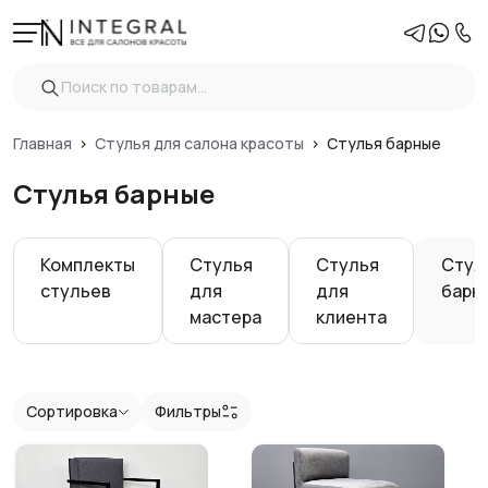
Фильтры
Очистить
Цена
Главная
Стулья для салона красоты
Стулья барные
Стулья барные
Регулировка высоты
Комплекты
Стулья
Стулья
Стул
Вид
стульев
для
для
барн
мастера
клиента
Спинка стула
Обивка стула
Сортировка
Фильтры
Показать