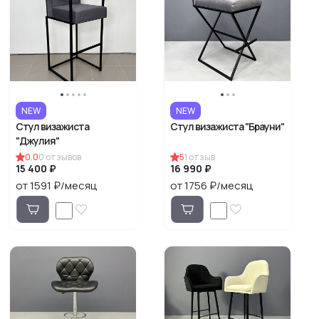
NEW
NEW
Стул визажиста
Стул визажиста "Брауни"
"Джулия"
0.0
0
отзывов
5
1
отзыв
15 400 ₽
16 990 ₽
от 1591 ₽/месяц
от 1756 ₽/месяц