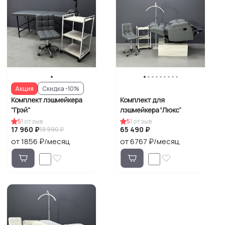
Акция
Скидка -10%
Комплект лэшмейкера
Комплект для
"Грэй"
лэшмейкера “Люкс”
5
1
отзыв
5
1
отзыв
17 960 ₽
65 490 ₽
19 990 ₽
от 1856 ₽/месяц
от 6767 ₽/месяц