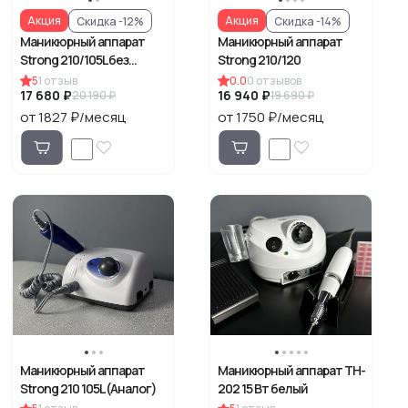
Акция
Акция
Скидка -12%
Скидка -14%
Маникюрный аппарат
Маникюрный аппарат
Strong 210/105L без
Strong 210/120
педали
5
1
отзыв
0.0
0
отзывов
17 680 ₽
16 940 ₽
20 190 ₽
19 690 ₽
от 1827 ₽/месяц
от 1750 ₽/месяц
Маникюрный аппарат
Маникюрный аппарат TH-
Strong 210 105L (Аналог)
202 15 Вт белый