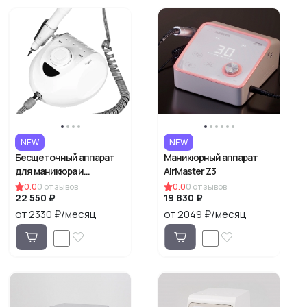
NEW
NEW
Бесщеточный аппарат
Маникюрный аппарат
для маникюра и
AirMaster Z3
педикюра Doktor Alex SP-
0.0
0
отзывов
0.0
0
отзывов
22 550 ₽
19 830 ₽
110
от 2330 ₽/месяц
от 2049 ₽/месяц