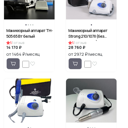
Маникюрный аппарат TH-
Маникюрный аппарат
505 65 Вт белый
Strong 210/107II (без
педали в сумке)
5
1
отзыв
5
1
отзыв
14 170 ₽
28 760 ₽
от 1464 ₽/месяц
от 2972 ₽/месяц