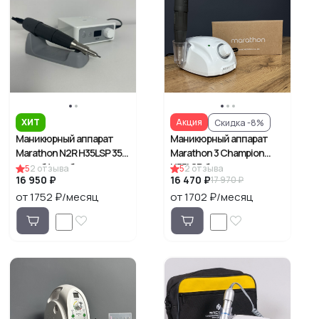
ХИТ
Акция
Скидка -8%
Маникюрный аппарат
Маникюрный аппарат
Marathon N2R H35LSP 35
Marathon 3 Champion
тыс.об/мин без педали
H35LSP, без педали
5
2
отзыва
5
2
отзыва
16 950 ₽
16 470 ₽
17 970 ₽
от 1752 ₽/месяц
от 1702 ₽/месяц