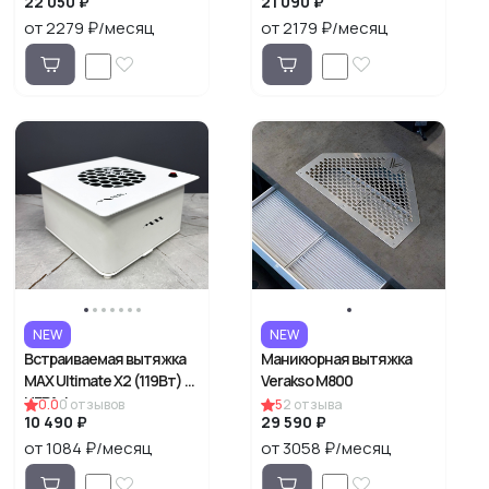
22 050 ₽
21 090 ₽
от 2279 ₽/месяц
от 2179 ₽/месяц
NEW
NEW
Встраиваемая вытяжка
Маникюрная вытяжка
MAX Ultimate X2 (119Вт) с
Verakso M800
HEPA фильтром
0.0
0
отзывов
5
2
отзыва
10 490 ₽
29 590 ₽
от 1084 ₽/месяц
от 3058 ₽/месяц