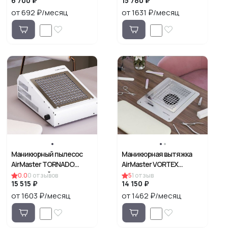
6 700 ₽
15 780 ₽
от 692 ₽/месяц
от 1631 ₽/месяц
Маникюрный пылесос
Маникюрная вытяжка
AirMaster TORNADO
AirMaster VORTEX
настольный
встраиваемая
0.0
0
отзывов
5
1
отзыв
15 515 ₽
14 150 ₽
от 1603 ₽/месяц
от 1462 ₽/месяц