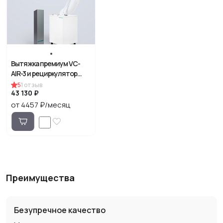
Вытяжка премиум VC-
AIR-3 и рециркулятор
воздуха
5
1
отзыв
43 130 ₽
от 4457 ₽/месяц
Преимущества
Безупречное качество