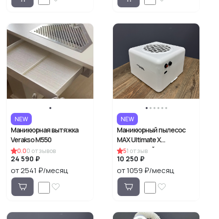
NEW
NEW
Маникюрная вытяжка
Маникюрный пылесос
Verakso M550
MAX Ultimate X
настольный
0.0
0
отзывов
5
1
отзыв
24 590 ₽
10 250 ₽
от 2541 ₽/месяц
от 1059 ₽/месяц