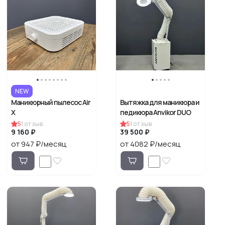
NEW
Маникюрный пылесос Air
Вытяжка для маникюра и
X
педикюра Anvikor DUO
5
1
отзыв
5
1
отзыв
9 160 ₽
39 500 ₽
от 947 ₽/месяц
от 4082 ₽/месяц