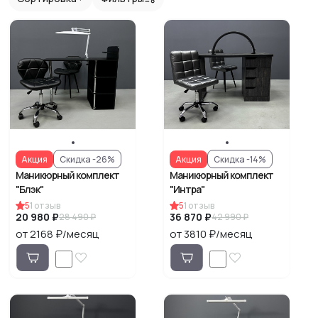
Акция
Акция
Скидка -26%
Скидка -14%
Маникюрный комплект
Маникюрный комплект
"Блэк"
"Интра"
5
1
отзыв
5
1
отзыв
20 980 ₽
36 870 ₽
28 490 ₽
42 990 ₽
от 2168 ₽/месяц
от 3810 ₽/месяц