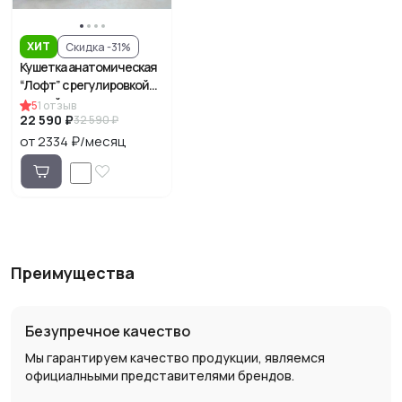
ХИТ
Скидка -31%
Кушетка анатомическая
“Лофт” с регулировкой
секций. велюр, кожа
5
1
отзыв
22 590 ₽
32 590 ₽
от 2334 ₽/месяц
Преимущества
Безупречное качество
Мы гарантируем качество продукции, являемся
официалньыми представителями брендов.