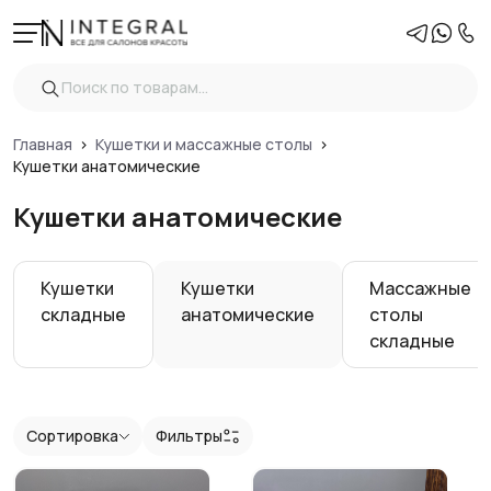
Фильтры
Очистить
Цена
Главная
Кушетки и массажные столы
Кушетки анатомические
Кушетки анатомические
Конструкция
Электромотор
Кушетки
Кушетки
Массажные
складные
анатомические
столы
складные
Показать
Сортировка
Фильтры