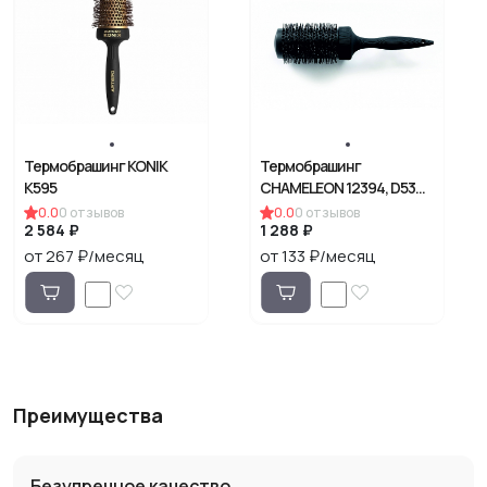
Термобрашинг KONIK
Термобрашинг
K595
CHAMELEON 12394, D53
мм
0.0
0
отзывов
0.0
0
отзывов
2 584 ₽
1 288 ₽
от 267 ₽/месяц
от 133 ₽/месяц
Преимущества
Безупречное качество