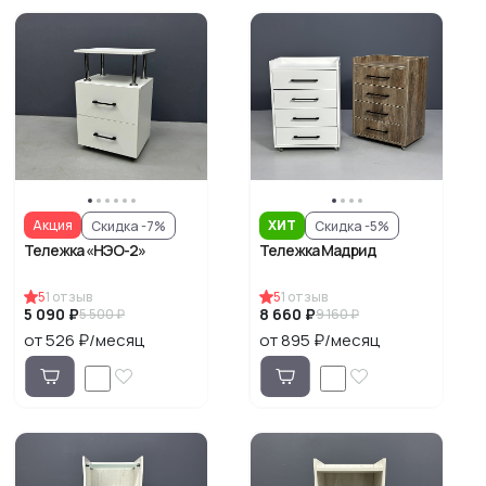
ХИТ
Акция
Скидка -7%
Скидка -5%
Тележка «НЭО-2»
Тележка Мадрид
5
1
отзыв
5
1
отзыв
5 090 ₽
8 660 ₽
5 500 ₽
9 160 ₽
от 526 ₽/месяц
от 895 ₽/месяц