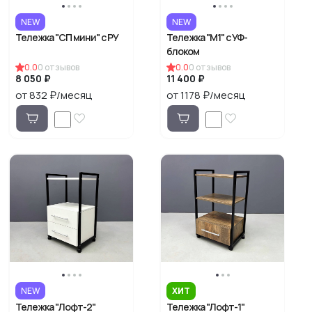
NEW
NEW
Тележка "СП мини" с РУ
Тележка "М1" с УФ-
блоком
0.0
0
отзывов
0.0
0
отзывов
8 050 ₽
11 400 ₽
от 832 ₽/месяц
от 1178 ₽/месяц
NEW
ХИТ
Тележка "Лофт-2"
Тележка "Лофт-1"