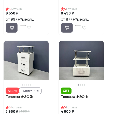
5
1
отзыв
5
1
отзыв
9 650 ₽
8 490 ₽
от 997 ₽/месяц
от 877 ₽/месяц
ХИТ
Акция
Скидка -9%
Тележка «НЭО-3»
Тележка «НЭО-1»
5
1
отзыв
5
1
отзыв
5 980 ₽
4 800 ₽
6 590 ₽