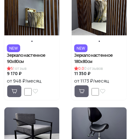
NEW
NEW
Зеркало настенное
Зеркало настенное
90х80см
180х80см
5
1
отзыв
0.0
0
отзывов
9 170 ₽
11 350 ₽
от 948 ₽/месяц
от 1173 ₽/месяц