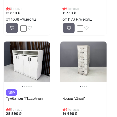
5
1
отзыв
5
1
отзыв
15 850 ₽
11 350 ₽
от 1638 ₽/месяц
от 1173 ₽/месяц
NEW
Тумба под ГП двойная
Комод "Дива"
5
1
отзыв
5
1
отзыв
28 890 ₽
14 990 ₽