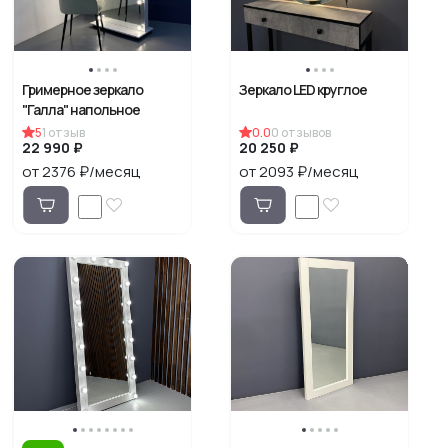
Гримерное зеркало
Зеркало LED круглое
"Галла" напольное
5
1
отзыв
0.0
0
отзывов
22 990 ₽
20 250 ₽
от 2376 ₽/месяц
от 2093 ₽/месяц