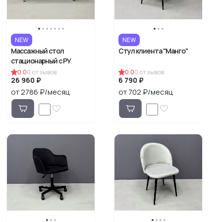
NEW
NEW
Массажный стол
Стул клиента "Манго"
стационарный с РУ
0.0
0
отзывов
0.0
0
отзывов
26 960 ₽
6 790 ₽
от 2786 ₽/месяц
от 702 ₽/месяц