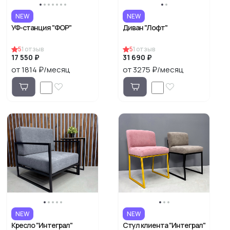
NEW
NEW
УФ-станция "ФОР"
Диван "Лофт"
5
1
отзыв
5
1
отзыв
17 550 ₽
31 690 ₽
от 1814 ₽/месяц
от 3275 ₽/месяц
NEW
NEW
Кресло "Интеграл"
Стул клиента "Интеграл"