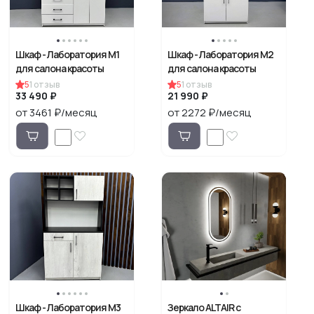
Шкаф - Лаборатория М1
Шкаф - Лаборатория М2
для салона красоты
для салона красоты
5
1
отзыв
5
1
отзыв
33 490 ₽
21 990 ₽
от 3461 ₽/месяц
от 2272 ₽/месяц
Шкаф - Лаборатория М3
Зеркало ALTAIR с