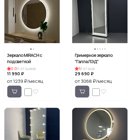
Зеркало MIRACH с
Гримерное зеркало
подсветкой
"Галла ЛЭД"
0.0
0
отзывов
5
1
отзыв
11 990 ₽
29 690 ₽
от 1239 ₽/месяц
от 3068 ₽/месяц