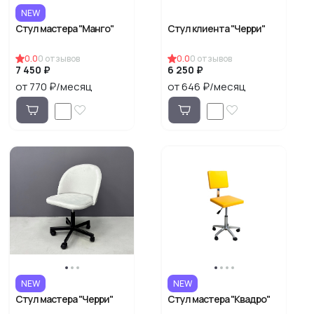
NEW
Стул мастера "Манго"
Стул клиента "Черри"
0.0
0
отзывов
0.0
0
отзывов
7 450 ₽
6 250 ₽
от 770 ₽/месяц
от 646 ₽/месяц
NEW
NEW
Стул мастера "Черри"
Стул мастера "Квадро"