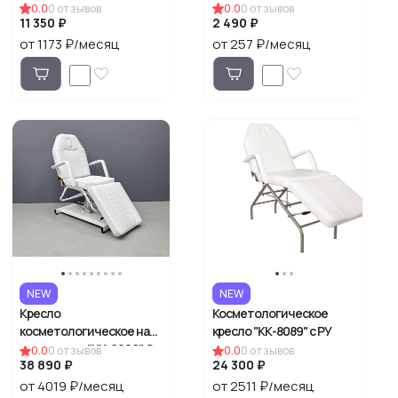
0.0
0
отзывов
0.0
0
отзывов
11 350 ₽
2 490 ₽
от 1173 ₽/месяц
от 257 ₽/месяц
NEW
NEW
Кресло
Косметологическое
косметологическое на
кресло "КК-8089" с РУ
гидравлике "КК-6906" С
0.0
0
отзывов
0.0
0
отзывов
38 890 ₽
24 300 ₽
РУ
от 4019 ₽/месяц
от 2511 ₽/месяц