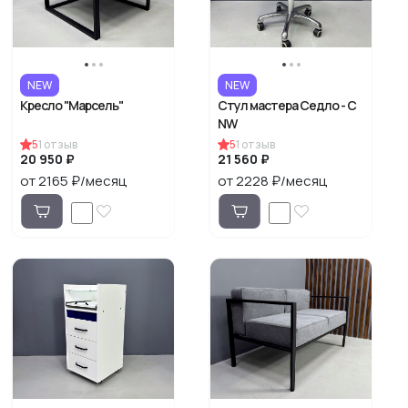
NEW
NEW
Кресло "Марсель"
Стул мастера Седло - С
NW
5
1
отзыв
5
1
отзыв
20 950 ₽
21 560 ₽
от 2165 ₽/месяц
от 2228 ₽/месяц