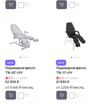
NEW
NEW
Педикюрное кресло
Педикюрное кресло
"ПК-03" с РУ
"ПК-11" с РУ
0.0
0
отзывов
0.0
0
отзывов
52 900 ₽
21 830 ₽
от 5466 ₽/месяц
от 2256 ₽/месяц