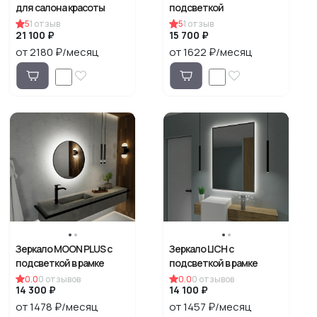
для салона красоты
подсветкой
5
1
отзыв
5
1
отзыв
21 100 ₽
15 700 ₽
от 2180 ₽/месяц
от 1622 ₽/месяц
Зеркало MOON PLUS с
Зеркало LICH с
подсветкой в рамке
подсветкой в рамке
0.0
0
отзывов
0.0
0
отзывов
14 300 ₽
14 100 ₽
от 1478 ₽/месяц
от 1457 ₽/месяц