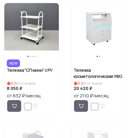
NEW
Тележка "СП мини" с РУ
Тележка
косметологическая УФО
0.0
0
отзывов
0.0
0
отзывов
8 050 ₽
20 420 ₽
от 832 ₽/месяц
от 2110 ₽/месяц