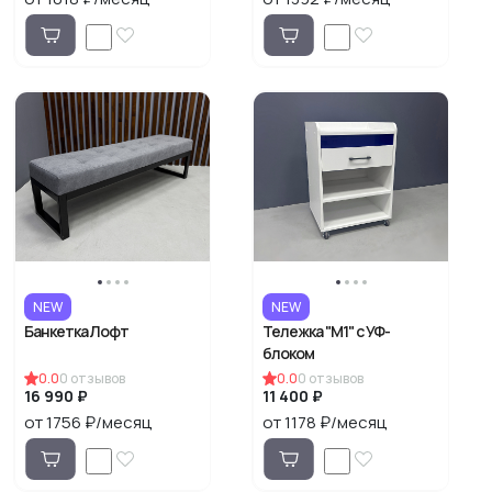
NEW
NEW
Банкетка Лофт
Тележка "М1" с УФ-
блоком
0.0
0
отзывов
0.0
0
отзывов
16 990 ₽
11 400 ₽
от 1756 ₽/месяц
от 1178 ₽/месяц