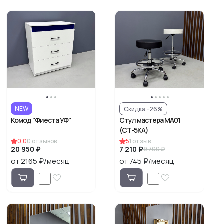
NEW
Скидка -26%
Комод "Фиеста УФ"
Стул мастера МА01
(СТ-5КА)
0.0
0
отзывов
5
1
отзыв
20 950 ₽
7 210 ₽
9 700 ₽
от 2165 ₽/месяц
от 745 ₽/месяц