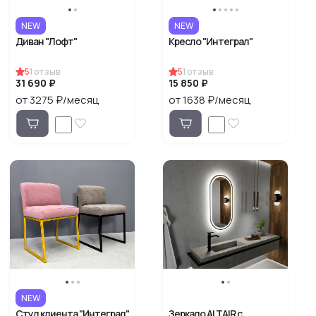
NEW
NEW
Диван "Лофт"
Кресло "Интеграл"
5
1
отзыв
5
1
отзыв
31 690 ₽
15 850 ₽
от 3275 ₽/месяц
от 1638 ₽/месяц
NEW
Стул клиента "Интеграл"
Зеркало ALTAIR с