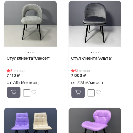
Стул клиента “Сансет”
Стул клиента “Альта”
5
1
отзыв
5
1
отзыв
7 110 ₽
7 000 ₽
от 735 ₽/месяц
от 723 ₽/месяц