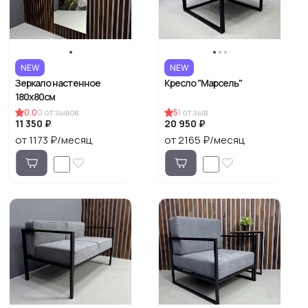
NEW
NEW
Зеркало настенное
Кресло "Марсель"
180х80см
0.0
0
отзывов
5
1
отзыв
11 350 ₽
20 950 ₽
от 1173 ₽/месяц
от 2165 ₽/месяц