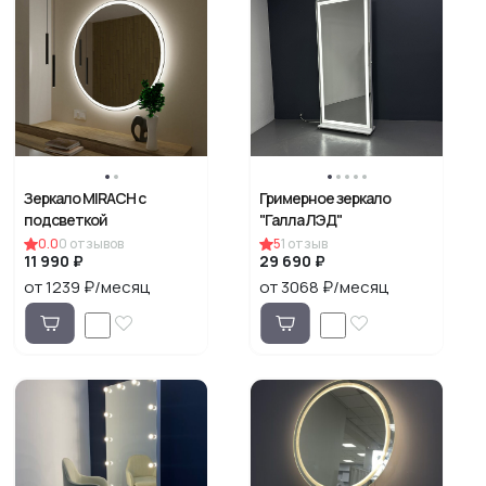
Зеркало MIRACH с
Гримерное зеркало
подсветкой
"Галла ЛЭД"
0.0
0
отзывов
5
1
отзыв
11 990 ₽
29 690 ₽
от 1239 ₽/месяц
от 3068 ₽/месяц