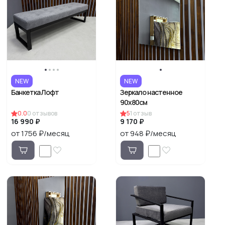
NEW
NEW
Банкетка Лофт
Зеркало настенное
90х80см
0.0
0
отзывов
5
1
отзыв
16 990 ₽
9 170 ₽
от 1756 ₽/месяц
от 948 ₽/месяц