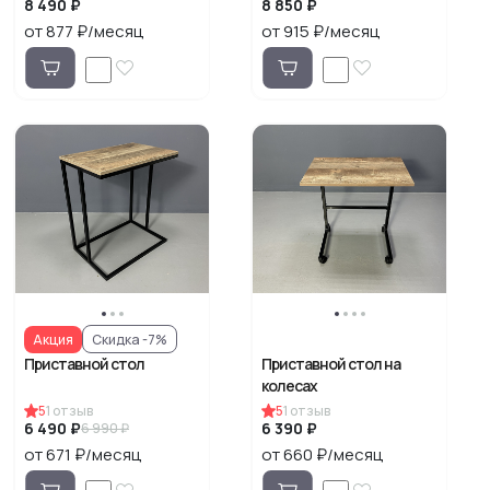
8 490 ₽
8 850 ₽
от 877 ₽/месяц
от 915 ₽/месяц
Акция
Скидка -7%
Приставной стол
Приставной стол на
колесах
5
1
отзыв
5
1
отзыв
6 490 ₽
6 390 ₽
6 990 ₽
от 671 ₽/месяц
от 660 ₽/месяц