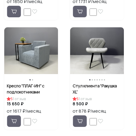
от 1850 ₽/месяц
от 1731 ₽/месяц
Кресло "ПЛАГ-ИН" c
Стул клиента “Ракушка
подлокотниками
XL”
5
1
отзыв
5
1
отзыв
15 650 ₽
8 500 ₽
от 1617 ₽/месяц
от 878 ₽/месяц