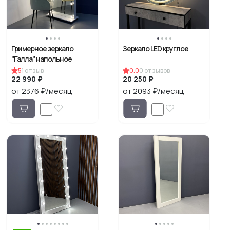
Гримерное зеркало
Зеркало LED круглое
"Галла" напольное
5
1
отзыв
0.0
0
отзывов
22 990 ₽
20 250 ₽
от 2376 ₽/месяц
от 2093 ₽/месяц