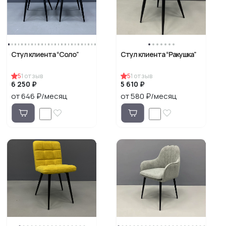
Стул клиента “Соло”
Стул клиента “Ракушка”
5
1
отзыв
5
1
отзыв
6 250 ₽
5 610 ₽
от 646 ₽/месяц
от 580 ₽/месяц