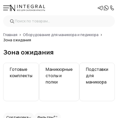
Фильтры
Очистить
Цена
Главная
Оборудование для маникюра и педикюра
Зона ожидания
Зона ожидания
Регулировка высоты
Вид
Готовые
Маникюрные
Подставки
комплекты
столы и
для
Спинка стула
полки
маникюра
Тип
Тип
Сортировка
Фильтры