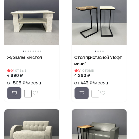
Журнальный стол
Стол приставной “Лофт
мини”
5
1
отзыв
5
1
отзыв
4 890 ₽
4 290 ₽
от 505 ₽/месяц
от 443 ₽/месяц