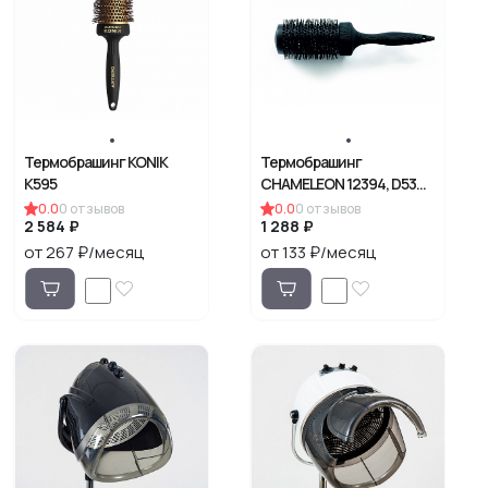
Термобрашинг KONIK
Термобрашинг
K595
CHAMELEON 12394, D53
мм
0.0
0
отзывов
0.0
0
отзывов
2 584 ₽
1 288 ₽
от 267 ₽/месяц
от 133 ₽/месяц