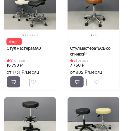
Акция
Стул мастера MA0
Стул мастера “БОБ со
спинкой”
5
1
отзыв
5
1
отзыв
16 750 ₽
7 760 ₽
от 1731 ₽/месяц
от 802 ₽/месяц