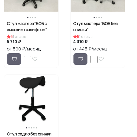
Стул мастера “БОБ с
Стул мастера “БОБ без
высоким газлифтом”
спинки”
5
1
отзыв
5
1
отзыв
5 710 ₽
4 310 ₽
от 590 ₽/месяц
от 445 ₽/месяц
Стул седло без спинки