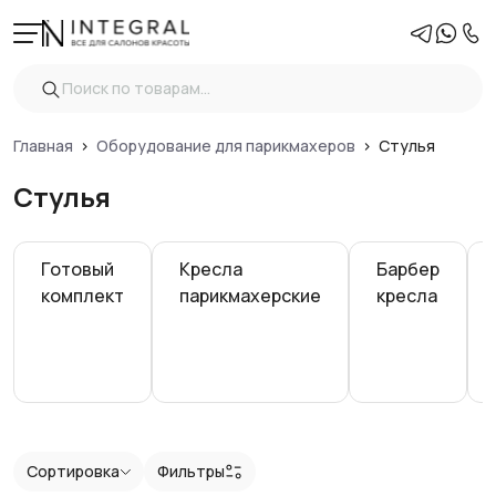
Фильтры
Очистить
Цена
Главная
Оборудование для парикмахеров
Стулья
Стулья
Регулировка высоты
Готовый
Кресла
Барбер
Вид
комплект
парикмахерские
кресла
Спинка стула
Основание стула
Показать
Сортировка
Фильтры