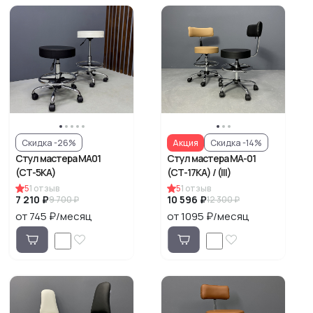
Акция
Скидка -26%
Скидка -14%
Стул мастера МА01
Стул мастера МА-01
(СТ-5КА)
(СТ-17КА) / (III)
5
1
отзыв
5
1
отзыв
7 210 ₽
10 596 ₽
9 700 ₽
12 300 ₽
от 745 ₽/месяц
от 1095 ₽/месяц