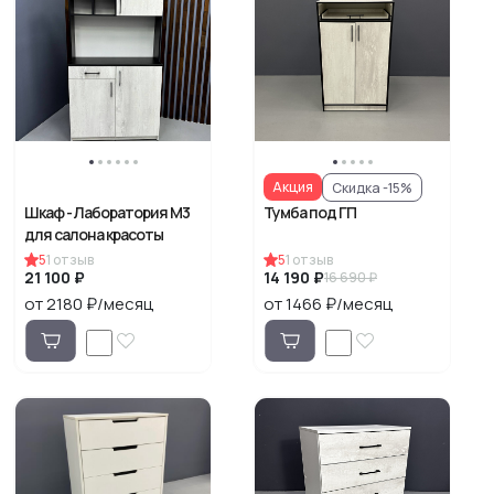
Акция
Скидка -15%
Шкаф - Лаборатория М3
Тумба под ГП
для салона красоты
5
1
отзыв
5
1
отзыв
21 100 ₽
14 190 ₽
16 690 ₽
от 2180 ₽/месяц
от 1466 ₽/месяц