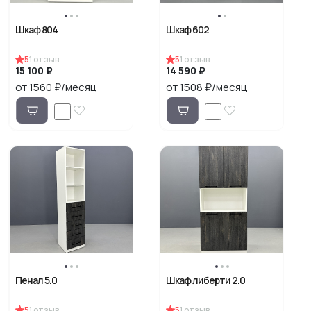
Шкаф 804
Шкаф 602
5
1
отзыв
5
1
отзыв
15 100 ₽
14 590 ₽
от 1560 ₽/месяц
от 1508 ₽/месяц
Пенал 5.0
Шкаф либерти 2.0
5
1
отзыв
5
1
отзыв