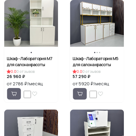
Шкаф - Лаборатория М7
Шкаф - Лаборатория М5
для салона красоты
для салона красоты
0.0
0
отзывов
0.0
0
отзывов
26 960 ₽
57 290 ₽
от 2786 ₽/месяц
от 5920 ₽/месяц