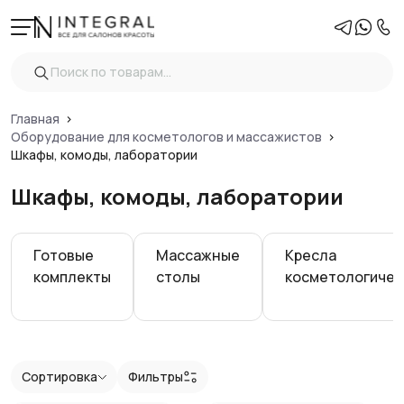
Фильтры
Очистить
Цена
Главная
Оборудование для косметологов и массажистов
Шкафы, комоды, лаборатории
Вид
Шкафы, комоды, лаборатории
Материал тележки
Готовые
Массажные
Кресла
Ящики
комплекты
столы
косметологичес
Тип
Показать
Сортировка
Фильтры