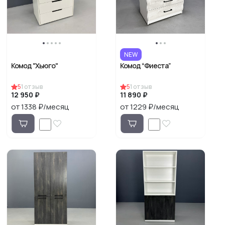
NEW
Комод "Хьюго"
Комод “Фиеста”
5
1
отзыв
5
1
отзыв
12 950 ₽
11 890 ₽
от 1338 ₽/месяц
от 1229 ₽/месяц