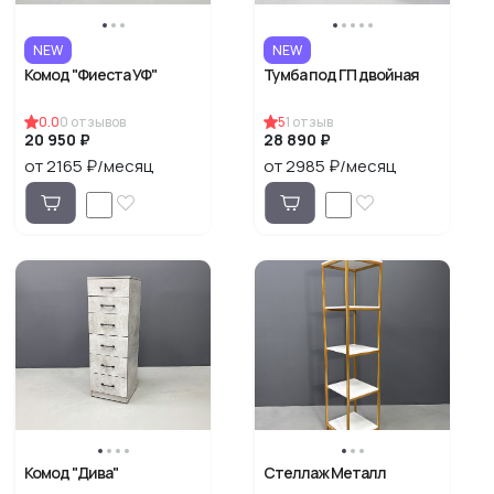
NEW
NEW
Комод "Фиеста УФ"
Тумба под ГП двойная
0.0
0
отзывов
5
1
отзыв
20 950 ₽
28 890 ₽
от 2165 ₽/месяц
от 2985 ₽/месяц
Комод "Дива"
Стеллаж Металл