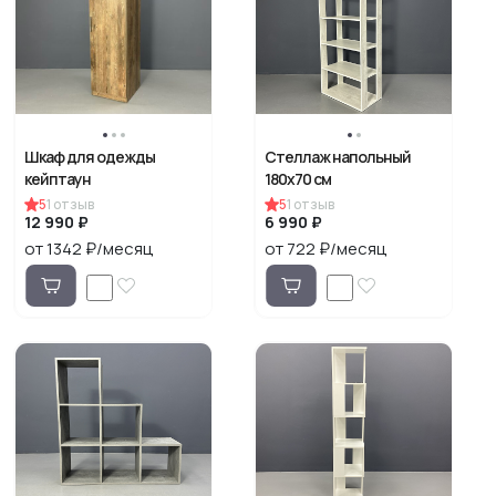
Шкаф для одежды
Стеллаж напольный
кейптаун
180х70 см
5
1
отзыв
5
1
отзыв
12 990 ₽
6 990 ₽
от 1342 ₽/месяц
от 722 ₽/месяц