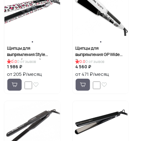
Щипцы для
Щипцы для
выпрямления Style
выпрямления GP Wide
Colors (леопард)
Pro
0.0
0
отзывов
0.0
0
отзывов
1 986 ₽
4 560 ₽
от 205 ₽/месяц
от 471 ₽/месяц