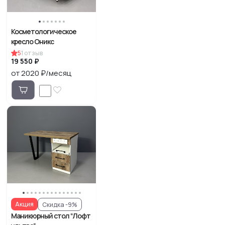
Косметологическое
кресло Оникс
5
1
отзыв
19 550 ₽
от 2020 ₽/месяц
Акция
Скидка -9%
Маникюрный стол “Лофт