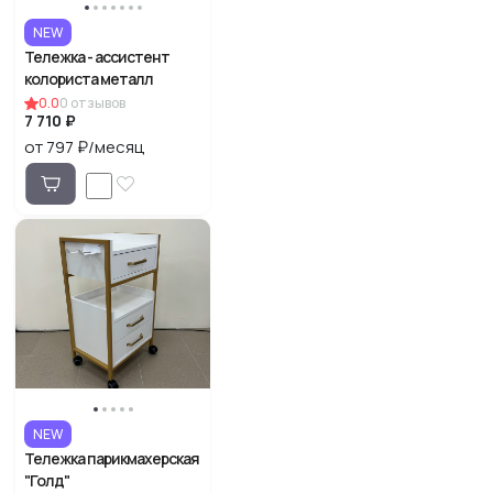
NEW
Тележка - ассистент
колориста металл
0.0
0
отзывов
7 710 ₽
от 797 ₽/месяц
NEW
Тележка парикмахерская
"Голд"