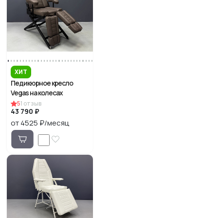
ХИТ
Педикюрное кресло
Vegas на колесах
5
1
отзыв
43 790 ₽
от 4525 ₽/месяц