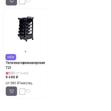
NEW
Тележка парикмахерская
Т21
0.0
0
отзывов
9 490 ₽
от 981 ₽/месяц