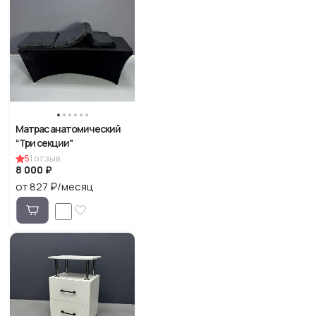
Матрас анатомический
“Три секции"
5
1
отзыв
8 000 ₽
от 827 ₽/месяц