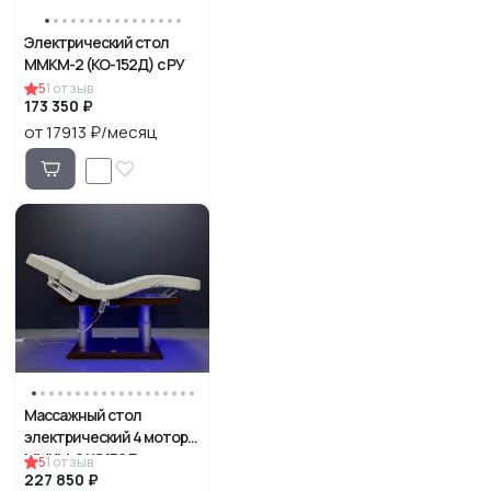
Электрический стол
ММКМ-2 (КО-152Д) с РУ
5
1
отзыв
173 350 ₽
от 17913 ₽/месяц
Массажный стол
электрический 4 мотора
ММКМ-2 КО159Д
5
1
отзыв
227 850 ₽