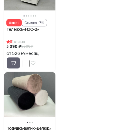
Акция
Скидка -7%
Тележка «НЭО-2»
5
1
отзыв
5 090 ₽
5 500 ₽
от 526 ₽/месяц
Подушка-валик «Велюр»