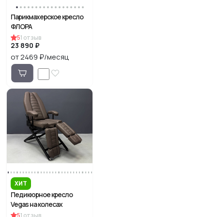
Парикмахерское кресло
ФЛОРА
5
1
отзыв
23 890 ₽
от 2469 ₽/месяц
ХИТ
Педикюрное кресло
Vegas на колесах
5
1
отзыв