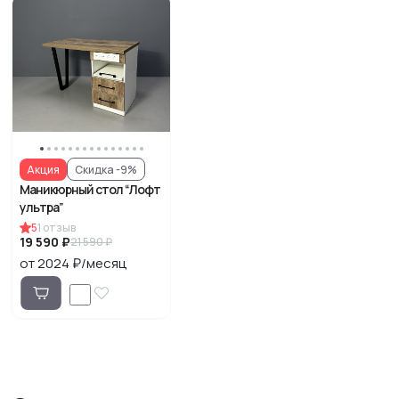
Акция
Скидка -9%
Маникюрный стол “Лофт
ультра”
5
1
отзыв
19 590 ₽
21 590 ₽
от 2024 ₽/месяц