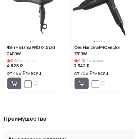
Фен Harizma PRO X-Droid
Фен Harizma PRO Vector
2400W
1700W
0.0
0
отзывов
0.0
0
отзывов
4 828 ₽
7 342 ₽
от 499 ₽/месяц
от 759 ₽/месяц
Преимущества
Безупречное качество